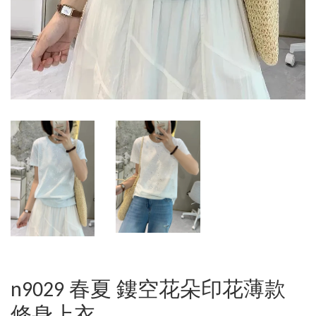
n9029 春夏 鏤空花朵印花薄款