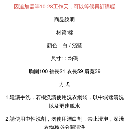
因追加需等10-28工作天，可以等候再訂購喔
商品說明
材質:棉
顏色：白 / 淺藍
尺寸:：均碼
​胸圍100 袖長21 衣長59 肩寬39
方式
1.建議手洗，若機洗請使用洗衣網袋，以中弱速清洗
以及弱速脫水
2.請使用中性洗劑，勿使用漂白劑，禁止浸泡，深淺
衣物務必分開清洗