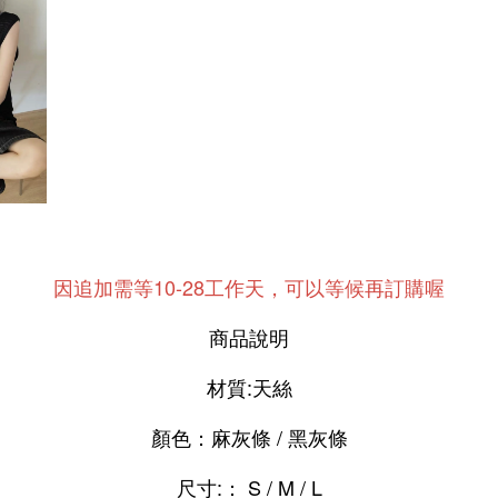
因追加需等10-28工作天，可以等候再訂購喔
商品說明
材質:天絲
顏色：麻灰條 / 黑灰條
尺寸:： S / M / L