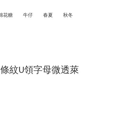
棉花糖
牛仔
春夏
秋冬
 時髦條紋U領字母微透萊