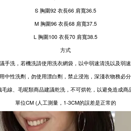
S 胸圍92 衣長66 肩寬36.5
M 胸圍96 衣長68 肩寬37.5
L 胸圍100 衣長70 肩寬38.5
方式
建議手洗，若機洗請使用洗衣網袋，以中弱速清洗以及弱
使用中性洗劑，勿使用漂白劑，禁止浸泡，深淺衣物務必
針織毛線、毛呢類商品建議乾洗，不可烘乾，以避免造成商
單位CM (人工測量，1-3CM的誤差是正常的