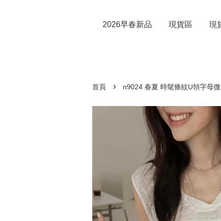
2026早春新品
現貨區
現
›
首頁
n9024 春夏 時髦條紋U領字