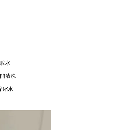
速脫水
分開清洗
品縮水