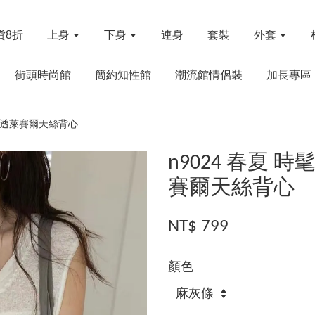
貨8折
上身
下身
連身
套裝
外套
街頭時尚館
簡約知性館
潮流館情侶裝
加長專區
母微透萊賽爾天絲背心
n9024 春夏
賽爾天絲背心
NT$ 799
顏色