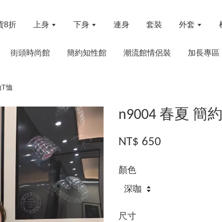
貨8折
上身
下身
連身
套裝
外套
街頭時尚館
簡約知性館
潮流館情侶裝
加長專區
袖T恤
n9004 春夏
NT$ 650
顏色
尺寸