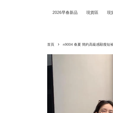
2026早春新品
現貨區
現
›
首頁
n9004 春夏 簡約高級感顯瘦短