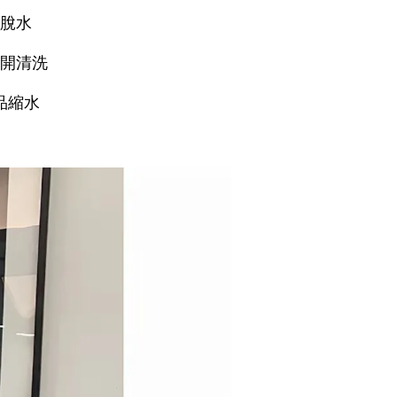
速脫水
分開清洗
品縮水