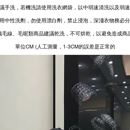
建議手洗，若機洗請使用洗衣網袋，以中弱速清洗以及弱
使用中性洗劑，勿使用漂白劑，禁止浸泡，深淺衣物務必
針織毛線、毛呢類商品建議乾洗，不可烘乾，以避免造成商
單位CM (人工測量，1-3CM的誤差是正常的