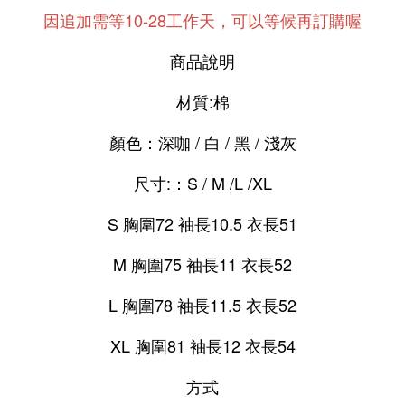
因追加需等10-28工作天，可以等候再訂購喔
商品說明
材質:棉
顏色：深咖 / 白 / 黑 / 淺灰
尺寸:：S / M /L /XL
S 胸圍72 袖長10.5 衣長51
M 胸圍75 袖長11 衣長52
L 胸圍78 袖長11.5 衣長52
XL 胸圍81 袖長12 衣長54
方式