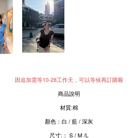
因追加需等10-28工作天，可以等候再訂購喔
商品說明
材質:棉
顏色：白 / 藍 / 深灰
尺寸:： S / M /L