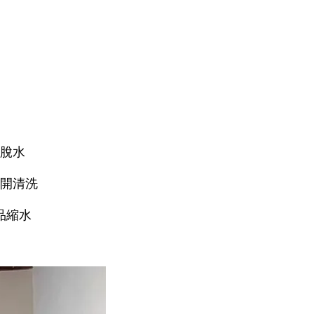
速脫水
分開清洗
品縮水