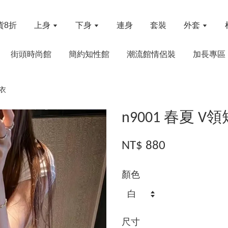
貨8折
上身
下身
連身
套裝
外套
街頭時尚館
簡約知性館
潮流館情侶裝
加長專區
上衣
n9001 春夏 
NT$ 880
顏色
尺寸