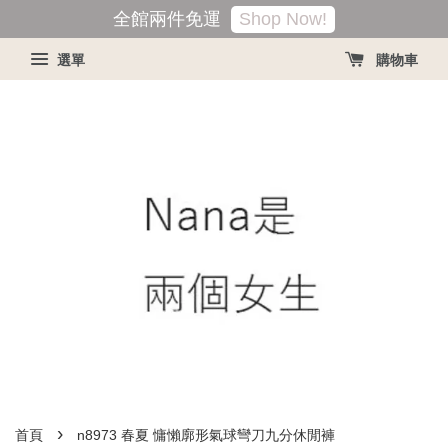
Shop Now!
全館兩件免運
選單
購物車
›
首頁
n8973 春夏 慵懶廓形氣球彎刀九分休閒褲