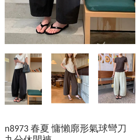
n8973 春夏 慵懶廓形氣球彎刀