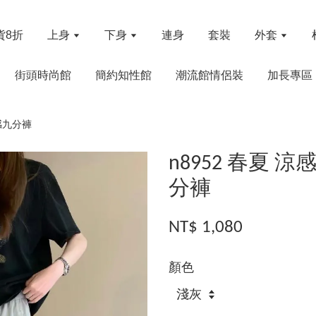
貨8折
上身
下身
連身
套裝
外套
街頭時尚館
簡約知性館
潮流館情侶裝
加長專區
感九分褲
n8952 春夏
分褲
NT$ 1,080
顏色