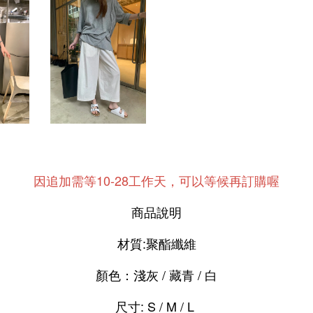
因追加需等10-28工作天，可以等候再訂購喔
商品說明
材質:聚酯纖維
顏色：淺灰 / 藏青 / 白
尺寸: S / M / L