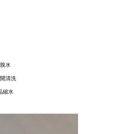
速脫水
分開清洗
品縮水