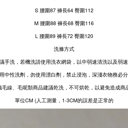
S 腰圍87 褲長64 臀圍112
M 腰圍88 褲長68 臀圍116
L 腰圍89 褲長72 臀圍120
洗滌方式
建議手洗，若機洗請使用洗衣網袋，以中弱速清洗以及弱
使用中性洗劑，勿使用漂白劑，禁止浸泡，深淺衣物務必
針織毛線、毛呢類商品建議乾洗，不可烘乾，以避免造成商
單位CM (人工測量，1-3CM的誤差是正常的