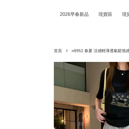
2026早春新品
現貨區
現
›
首頁
n8952 春夏 涼感輕薄透氣鬆弛